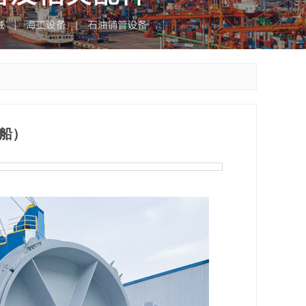
重船）
5